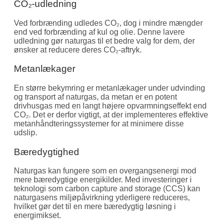
CO₂-udledning
Ved forbrænding udledes CO₂, dog i mindre mængder
end ved forbrænding af kul og olie. Denne lavere
udledning gør naturgas til et bedre valg for dem, der
ønsker at reducere deres CO₂-aftryk.
Metanlækager
En større bekymring er metanlækager under udvinding
og transport af naturgas, da metan er en potent
drivhusgas med en langt højere opvarmningseffekt end
CO₂. Det er derfor vigtigt, at der implementeres effektive
metanhåndteringssystemer for at minimere disse
udslip.
Bæredygtighed
Naturgas kan fungere som en overgangsenergi mod
mere bæredygtige energikilder. Med investeringer i
teknologi som carbon capture and storage (CCS) kan
naturgasens miljøpåvirkning yderligere reduceres,
hvilket gør det til en mere bæredygtig løsning i
energimikset.