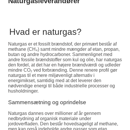
Naturgasleverandører
OM
Hvad er naturgas?
Naturgas er et fossilt brændstof, der primært består af
methane (CH₄) samt mindre mængder af etan, propan,
butan og andre hydrocarboner. Sammenlignet med
andre fossile brændstoffer som kul og olie, har naturgas
den fordel, at det har en højere brændværdi og udleder
mindre CO₂ ved forbrænding. Denne renere profil gør
naturgas til et mere miljøvenligt alternativ i
energimikset, samtidig med at det leverer den
nødvendige energi til både industrielle processer og
husholdninger.
Sammensætning og oprindelse
Naturgas dannes over millioner af år gennem
nedbrydning af organisk materiale under
jordoverfladen. Den består hovedsageligt af methane,
men kan også indeholde andre gasser som etan,