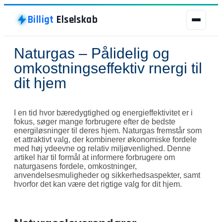
Billigt
Elselskab
Naturgas – Pålidelig og
Billigt
Elselskab
omkostningseffektiv rnergi til
dit hjem
BILLIGT ELSELSKAB
ELSELSKABER
I en tid hvor bæredygtighed og energieffektivitet er i
fokus, søger mange forbrugere efter de bedste
GRØN STRØM
energiløsninger til deres hjem. Naturgas fremstår som
et attraktivt valg, der kombinerer økonomiske fordele
BILLIG STRØM
med høj ydeevne og relativ miljøvenlighed. Denne
artikel har til formål at informere forbrugere om
naturgasens fordele, omkostninger,
LADESTANDER
anvendelsesmuligheder og sikkerhedsaspekter, samt
hvorfor det kan være det rigtige valg for dit hjem.
NATURGAS
BYER