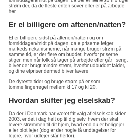
formiddagen/midt på dagen, da der er færre som bruger
strøm der, da de fleste enten sover eller er på arbejde
her.
Er el billigere om aftenen/natten?
El er billigere sidst på aftenen/natten og om
formiddagen/midt på dagen, da elpriserne følger
markedsmekanismerne, når mange bruger strøm på
samme tid, er der flere om buddet, hvorfor priserne
stiger, men når folk så tager på arbejde eller går i seng,
bliver der brugt mindre strøm, hvorfor udbuddet falder,
og dine elpriser dermed bliver lavere.
De dyreste tider og bruge strøm på er som
tommelfingerregel mellem kl 17 og kl 20.
Hvordan skifter jeg elselskab?
Da der i Danmark har været frit valg af elselskab siden
2003, er det i dag helt op til dig selv, hvem der skal
levere strømmen til dit hjem, hvad end du er boligejer
eller blot lejer (dog er der nogle få undtagelser for
lejere, hvor udlejer står herfor).