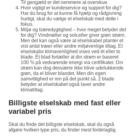
Til gengæld er det nemmere at overskue.
Hvor vigtigt er kundeservice og support for dig?
Har du brug for at kunne få hjælp og rådgivning
hurtigt, skal du vælge et elselskab med dette i
fokus.
Miljø og bæredygtighed – hvor meget betyder det
for dig? Vindmøller og solceller giver grøn strøm.
Men det kan også være at elselskabet planter et
vist antal træer eller andre miljøvenlige tiltag. Et
elselskabs klimavenlighed vises ved ét eller to
blade. Ét blad fortæller at din strøm er baseret
100 % på vedvarende energi via certifikater. Din
strøm kan dog desværre ikke blive udelukkende
grøn, da el bliver blandet. Men din egen
samvittighed er ren på det punkt så. 2 blade
betyder at elselskabet også laver andre
klimatiltag.
Billigste elselskab med fast eller
variabel pris
Skal du finde det billigste elselskab, skal du også
afgøre hvilken type pris, du finder mest fordelagtig.