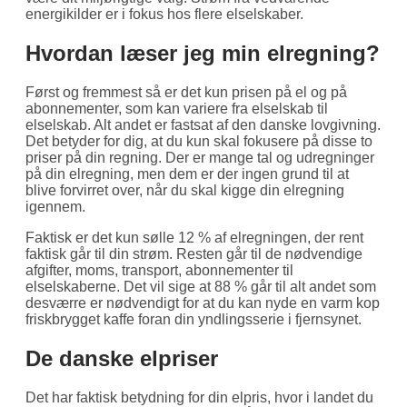
energikilder er i fokus hos flere elselskaber.
Hvordan læser jeg min elregning?
Først og fremmest så er det kun prisen på el og på
abonnementer, som kan variere fra elselskab til
elselskab. Alt andet er fastsat af den danske lovgivning.
Det betyder for dig, at du kun skal fokusere på disse to
priser på din regning. Der er mange tal og udregninger
på din elregning, men dem er der ingen grund til at
blive forvirret over, når du skal kigge din elregning
igennem.
Faktisk er det kun sølle 12 % af elregningen, der rent
faktisk går til din strøm. Resten går til de nødvendige
afgifter, moms, transport, abonnementer til
elselskaberne. Det vil sige at 88 % går til alt andet som
desværre er nødvendigt for at du kan nyde en varm kop
friskbrygget kaffe foran din yndlingsserie i fjernsynet.
De danske elpriser
Det har faktisk betydning for din elpris, hvor i landet du