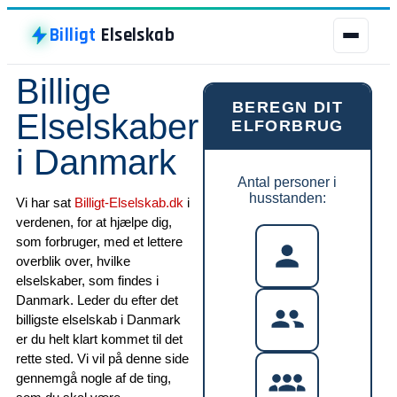
Billigt
Elselskab
Billige
Billigt
Elselskab
BEREGN DIT
Elselskaber
ELFORBRUG
BILLIGT ELSELSKAB
i Danmark
Antal personer i
ELSELSKABER
husstanden:
Vi har sat
Billigt-Elselskab.dk
i
verdenen, for at hjælpe dig,
GRØN STRØM
som forbruger, med et lettere
overblik over, hvilke
BILLIG STRØM
elselskaber, som findes i
Danmark. Leder du efter det
LADESTANDER
billigste elselskab i Danmark
er du helt klart kommet til det
NATURGAS
rette sted. Vi vil på denne side
gennemgå nogle af de ting,
BYER