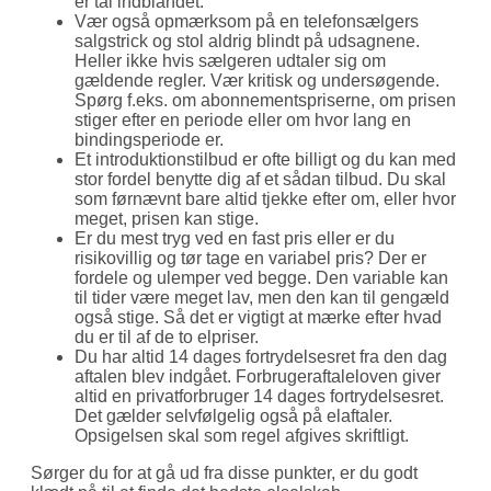
er tal indblandet.
Vær også opmærksom på en telefonsælgers
salgstrick og stol aldrig blindt på udsagnene.
Heller ikke hvis sælgeren udtaler sig om
gældende regler. Vær kritisk og undersøgende.
Spørg f.eks. om abonnementspriserne, om prisen
stiger efter en periode eller om hvor lang en
bindingsperiode er.
Et introduktionstilbud er ofte billigt og du kan med
stor fordel benytte dig af et sådan tilbud. Du skal
som førnævnt bare altid tjekke efter om, eller hvor
meget, prisen kan stige.
Er du mest tryg ved en fast pris eller er du
risikovillig og tør tage en variabel pris? Der er
fordele og ulemper ved begge. Den variable kan
til tider være meget lav, men den kan til gengæld
også stige. Så det er vigtigt at mærke efter hvad
du er til af de to elpriser.
Du har altid 14 dages fortrydelsesret fra den dag
aftalen blev indgået. Forbrugeraftaleloven giver
altid en privatforbruger 14 dages fortrydelsesret.
Det gælder selvfølgelig også på elaftaler.
Opsigelsen skal som regel afgives skriftligt.
Sørger du for at gå ud fra disse punkter, er du godt