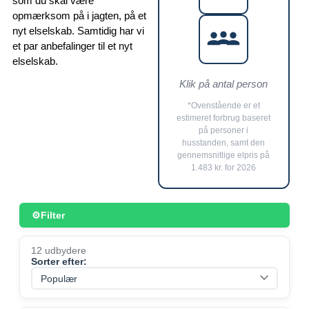
som du skal være
opmærksom på i jagten, på et
OM
nyt elselskab. Samtidig har vi
et par anbefalinger til et nyt
elselskab.
Klik på antal person
*Ovenstående er et
estimeret forbrug baseret
på personer i
husstanden, samt den
gennemsnitlige elpris på
1.483 kr. for 2026
Filter
12 udbydere
Sorter efter: