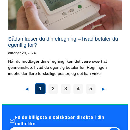
Sådan læser du din elregning – hvad betaler du
egentlig for?
oktober 29, 2024
Når du modtager din elregning, kan det være svært at
gennemskue, hvad du egentlig betaler for. Regningen
indeholder flere forskellige poster, og det kan virke
1
2
3
4
5
▶
▶
Få de billigste elselskaber direkte i din
indbakke