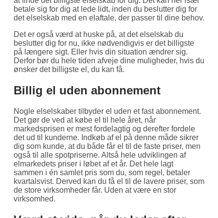
at finde det billigste elselskab for dig. Det kan her især
betale sig for dig at lede lidt, inden du beslutter dig for
det elselskab med en elaftale, der passer til dine behov.
Det er også værd at huske på, at det elselskab du
beslutter dig for nu, ikke nødvendigvis er det billigste
på længere sigt. Eller hvis din situation ændrer sig.
Derfor bør du hele tiden afveje dine muligheder, hvis du
ønsker det billigste el, du kan få.
Billig el uden abonnement
Nogle elselskaber tilbyder el uden et fast abonnement.
Det gør de ved at købe el til hele året, når
markedsprisen er mest fordelagtig og derefter fordele
det ud til kunderne. Indkøb af el på denne måde sikrer
dig som kunde, at du både får el til de faste priser, men
også til alle spotpriserne. Altså hele udviklingen af
elmarkedets priser i løbet af et år. Det hele lagt
sammen i én samlet pris som du, som regel, betaler
kvartalsvist. Derved kan du få el til de lavere priser, som
de store virksomheder får. Uden at være en stor
virksomhed.