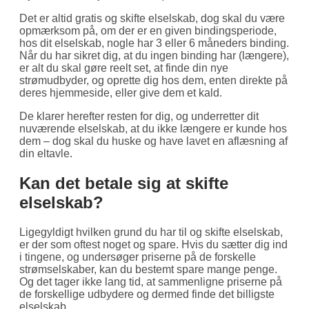
Det er altid gratis og skifte elselskab, dog skal du være
opmærksom på, om der er en given bindingsperiode,
hos dit elselskab, nogle har 3 eller 6 måneders binding.
Når du har sikret dig, at du ingen binding har (længere),
er alt du skal gøre reelt set, at finde din nye
strømudbyder, og oprette dig hos dem, enten direkte på
deres hjemmeside, eller give dem et kald.
De klarer herefter resten for dig, og underretter dit
nuværende elselskab, at du ikke længere er kunde hos
dem – dog skal du huske og have lavet en aflæsning af
din eltavle.
Kan det betale sig at skifte
elselskab?
Ligegyldigt hvilken grund du har til og skifte elselskab,
er der som oftest noget og spare. Hvis du sætter dig ind
i tingene, og undersøger priserne på de forskelle
strømselskaber, kan du bestemt spare mange penge.
Og det tager ikke lang tid, at sammenligne priserne på
de forskellige udbydere og dermed finde det billigste
elselskab.