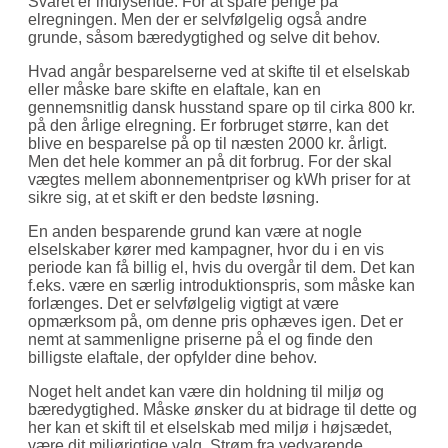
Svaret er indlysende: For at spare penge på
elregningen. Men der er selvfølgelig også andre
grunde, såsom bæredygtighed og selve dit behov.
Hvad angår besparelserne ved at skifte til et elselskab
eller måske bare skifte en elaftale, kan en
gennemsnitlig dansk husstand spare op til cirka 800 kr.
på den årlige elregning. Er forbruget større, kan det
blive en besparelse på op til næsten 2000 kr. årligt.
Men det hele kommer an på dit forbrug. For der skal
vægtes mellem abonnementpriser og kWh priser for at
sikre sig, at et skift er den bedste løsning.
En anden besparende grund kan være at nogle
elselskaber kører med kampagner, hvor du i en vis
periode kan få billig el, hvis du overgår til dem. Det kan
f.eks. være en særlig introduktionspris, som måske kan
forlænges. Det er selvfølgelig vigtigt at være
opmærksom på, om denne pris ophæves igen. Det er
nemt at sammenligne priserne på el og finde den
billigste elaftale, der opfylder dine behov.
Noget helt andet kan være din holdning til miljø og
bæredygtighed. Måske ønsker du at bidrage til dette og
her kan et skift til et elselskab med miljø i højsædet,
være dit miljørigtige valg. Strøm fra vedvarende