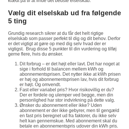
klædt på til at finde det bedste elselskab.
Vælg dit elselskab ud fra følgende
5 ting
Grundig research sikrer at du får det helt rigtige
elselskab som passer perfekt til dig og dit behov. Derfor
er det vigtigt at gøre op med dig selv hvad der er
vigtigst. Brug disse 5 punkter til din vurdering og tilføj
gerne flere, hvis du ønsker.
Dit forbrug – er det højt eller lavt. Det har noget at
sige i forhold til balancen mellem kWh og
abonnementsprisen. Det nytter ikke at kWh prisen
er høj og abonnementsprisen lav, hvis dit forbrug
er højt. Og omvendt.
Fast eller variabel pris? Hvor risikovillig er du?
Der er fordele og ulemper ved begge, men din
personlighed har stor indvirkning på dette valg.
Ønsker du abonnement eller ikke? Uden
abonnement er der ikke gebyrer, men til gengæld
en fast pris beregnet ud fra faktorer, du ikke selv
helt kan gennemskue. Med abonnement skal du
betale en abonnementspris udover din kWh pris.