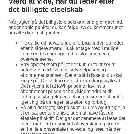
Værd at vide, når du leder efter
det billigste elselskab
Når jagten på det billigste elselskab for dig er gået ind,
er der nogle punkter du kan følge, så du kommer rundt
om alle dine muligheder:
Tjek altid dit nuværende elforbrug inden du leder
efter billigere strøm. Husk at tage med i mulige
kommende ændringer i din situation med i
overvejelserne.
Vær opmærksom på, at der kun er to priser at
holde øje med. Nemlig selve elprisen og
abonnementsprisen. Det er altid disse to du skal
kigge på. Det er kun dem, du kan drage nytte af.
Det nytter intet at kWh-prisen er lav, hvis
abonnement prisen er høj. Medmindre at dit
forbrug selvfølgelig er lavt og passer bedst hertil.
Igen, kig på din egen situation og forbrug.
Få altid det vigtigste på skrift. Du må aldrig sige ja
til en sælger telefonisk, uden at have fået din
elaftale på skrift. Det gør det nemmere at læse det
med småt. Det er umuligt at overskue og huske
en hel telefonsamtale i hovedet og især, når der