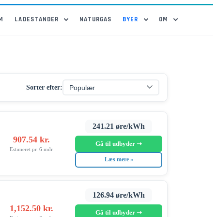
M
LADESTANDER
NATURGAS
BYER
OM
Sorter efter:
241.21 øre/kWh
907.54 kr.
Gå til udbyder ➝
Estimeret pr. 6 mdr.
Læs mere »
126.94 øre/kWh
1,152.50 kr.
Gå til udbyder ➝