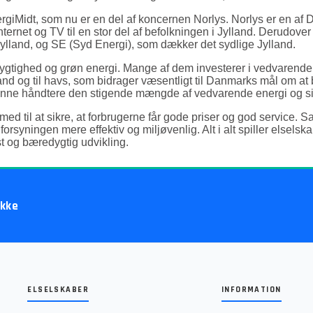
ergiMidt, som nu er en del af koncernen Norlys. Norlys er en af 
ernet og TV til en stor del af befolkningen i Jylland. Derudove
dtjylland, og SE (Syd Energi), som dækker det sydlige Jylland.
gtighed og grøn energi. Mange af dem investerer i vedvarende e
nd og til havs, som bidrager væsentligt til Danmarks mål om at 
kunne håndtere den stigende mængde af vedvarende energi og sik
d til at sikre, at forbrugerne får gode priser og god service. Sa
rsyningen mere effektiv og miljøvenlig. Alt i alt spiller elselska
st og bæredygtig udvikling.
akke
ELSELSKABER
INFORMATION