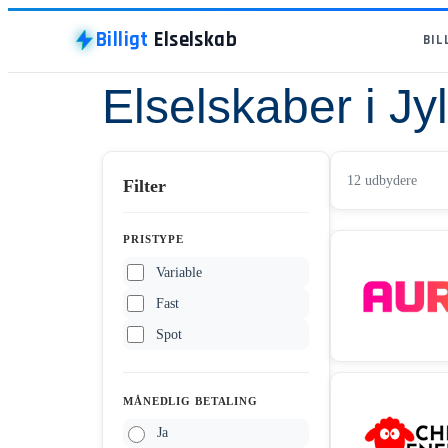
Billigt
Elselskab
BIL
Elselskaber i Jy
12 udbydere
Filter
PRISTYPE
Variable
Fast
Spot
MÅNEDLIG BETALING
Ja