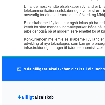
En af de mest kendte elselskaber i Jylland er En
telekommunikationsselskaber og leverer strøm, int
ansvarlig for elnettet i store dele af Nord- og Mi
Elselskaberne i Jylland har også fokus på bæredy
kendt for sine mange vindmølleparker, både på la
arbejder også på at modernisere elnettet for at 
Konkurrencen mellem elselskaberne i Jylland er me
udvikling af nye teknologier, som kan gøre energifo
infrastruktur og bidrager til både økonomisk væk
Få de billigste elselskaber direkte i din indb
Billigt
Elselskab