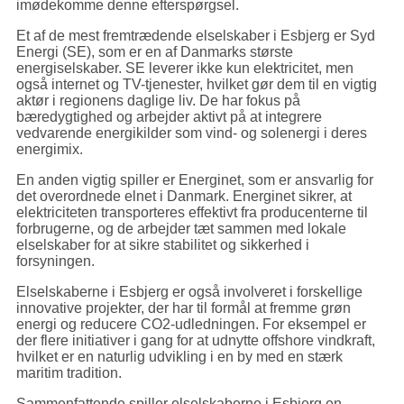
imødekomme denne efterspørgsel.
Et af de mest fremtrædende elselskaber i Esbjerg er Syd
Energi (SE), som er en af Danmarks største
energiselskaber. SE leverer ikke kun elektricitet, men
også internet og TV-tjenester, hvilket gør dem til en vigtig
aktør i regionens daglige liv. De har fokus på
bæredygtighed og arbejder aktivt på at integrere
vedvarende energikilder som vind- og solenergi i deres
energimix.
En anden vigtig spiller er Energinet, som er ansvarlig for
det overordnede elnet i Danmark. Energinet sikrer, at
elektriciteten transporteres effektivt fra producenterne til
forbrugerne, og de arbejder tæt sammen med lokale
elselskaber for at sikre stabilitet og sikkerhed i
forsyningen.
Elselskaberne i Esbjerg er også involveret i forskellige
innovative projekter, der har til formål at fremme grøn
energi og reducere CO2-udledningen. For eksempel er
der flere initiativer i gang for at udnytte offshore vindkraft,
hvilket er en naturlig udvikling i en by med en stærk
maritim tradition.
Sammenfattende spiller elselskaberne i Esbjerg en