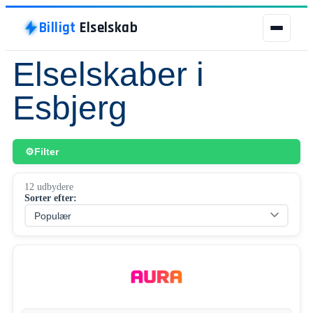
Billigt
Elselskab
Elselskaber i
Billigt
Elselskab
Esbjerg
BILLIGT ELSELSKAB
ELSELSKABER
Filter
GRØN STRØM
12 udbydere
Sorter efter:
BILLIG STRØM
LADESTANDER
NATURGAS
BYER