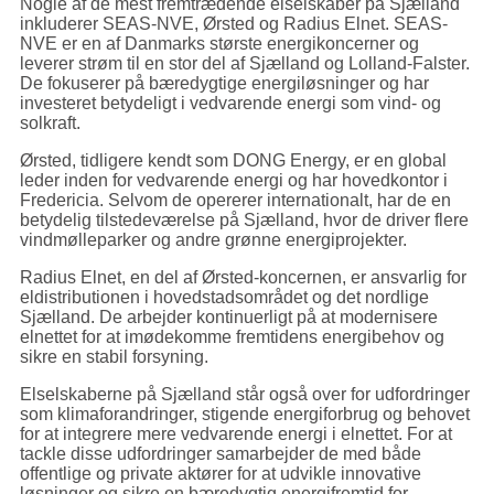
Nogle af de mest fremtrædende elselskaber på Sjælland
inkluderer SEAS-NVE, Ørsted og Radius Elnet. SEAS-
NVE er en af Danmarks største energikoncerner og
leverer strøm til en stor del af Sjælland og Lolland-Falster.
De fokuserer på bæredygtige energiløsninger og har
investeret betydeligt i vedvarende energi som vind- og
solkraft.
Ørsted, tidligere kendt som DONG Energy, er en global
leder inden for vedvarende energi og har hovedkontor i
Fredericia. Selvom de opererer internationalt, har de en
betydelig tilstedeværelse på Sjælland, hvor de driver flere
vindmølleparker og andre grønne energiprojekter.
Radius Elnet, en del af Ørsted-koncernen, er ansvarlig for
eldistributionen i hovedstadsområdet og det nordlige
Sjælland. De arbejder kontinuerligt på at modernisere
elnettet for at imødekomme fremtidens energibehov og
sikre en stabil forsyning.
Elselskaberne på Sjælland står også over for udfordringer
som klimaforandringer, stigende energiforbrug og behovet
for at integrere mere vedvarende energi i elnettet. For at
tackle disse udfordringer samarbejder de med både
offentlige og private aktører for at udvikle innovative
løsninger og sikre en bæredygtig energifremtid for