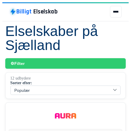
Billigt
Elselskab
Elselskaber på
Billigt
Elselskab
Sjælland
BILLIGT ELSELSKAB
ELSELSKABER
Filter
GRØN STRØM
12 udbydere
Sorter efter:
BILLIG STRØM
LADESTANDER
NATURGAS
BYER